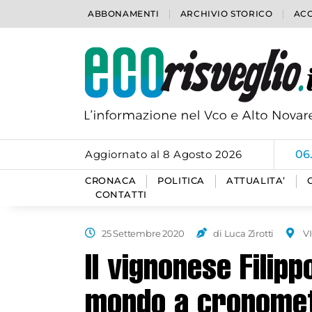
ABBONAMENTI
ARCHIVIO STORICO
ACC
Aggiornato al 8 Agosto 2026
06
CRONACA
POLITICA
ATTUALITA’
CONTATTI
25 Settembre 2020
di Luca Zirotti
V
Il vignonese Filip
mondo a cronome