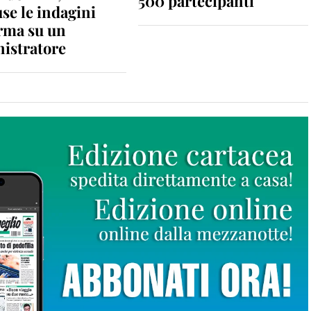
500 partecipanti
se le indagini
rma su un
istratore