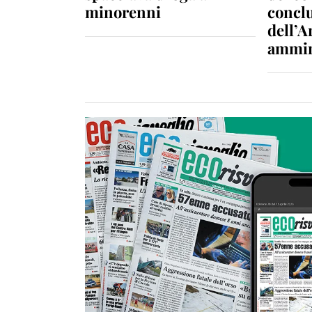
minorenni
conclu
dell’A
ammin