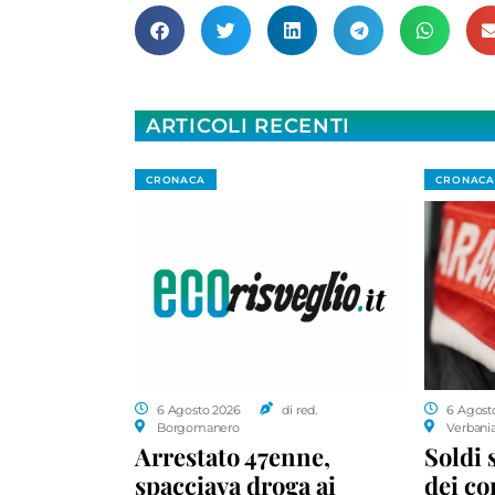
ARTICOLI RECENTI
CRONACA
CRONACA
6 Agosto 2026
di red.
6 Agost
Borgomanero
Verbani
Arrestato 47enne,
Soldi 
spacciava droga ai
dei c