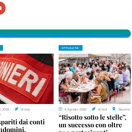
ATTUALITA'
o 2026
di red.
6 Agosto 2026
di red.
Baveno
a
“Risotto sotto le stelle”,
spariti dai conti
un successo con oltre
ondomini,