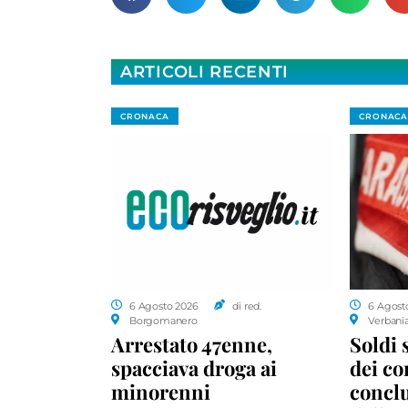
ARTICOLI RECENTI
CRONACA
CRONACA
6 Agosto 2026
di red.
6 Agost
Borgomanero
Verbani
Arrestato 47enne,
Soldi 
spacciava droga ai
dei c
minorenni
conclu