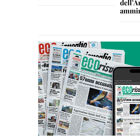
dell’A
ammin