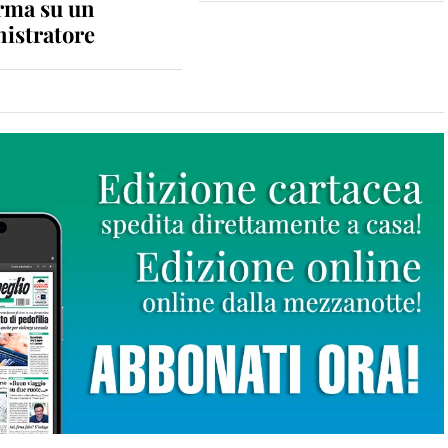
rma su un
istratore