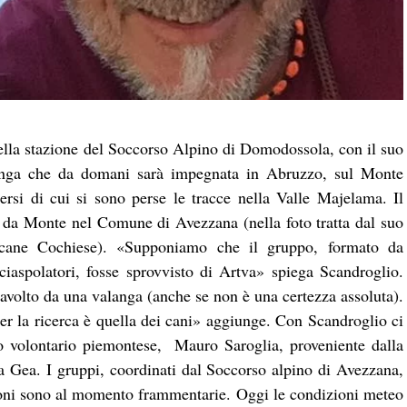
lla stazione del Soccorso Alpino di Domodossola, con il suo
langa che da domani sarà impegnata in Abruzzo, sul Monte
ersi di cui si sono perse le tracce nella Valle Majelama. Il
e da Monte nel Comune di Avezzana (nella foto tratta dal suo
 cane Cochiese). «Supponiamo che il gruppo, formato da
 ciaspolatori, fosse sprovvisto di Artva» spiega Scandroglio.
travolto da una valanga (anche se non è una certezza assoluta).
per la ricerca è quella dei cani» aggiunge. Con Scandroglio ci
ro volontario piemontese, Mauro Saroglia, proveniente dalla
 Gea. I gruppi, coordinati dal Soccorso alpino di Avezzana,
oni sono al momento frammentarie. Oggi le condizioni meteo