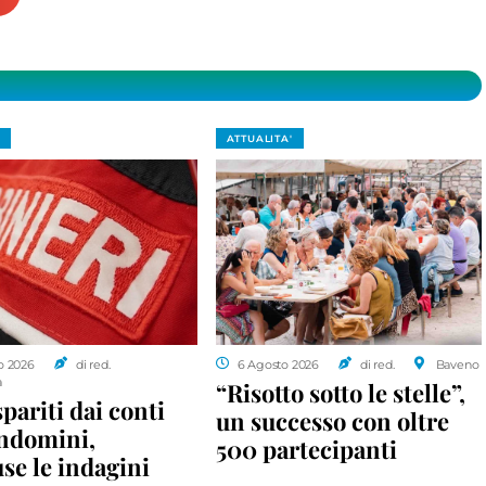
ATTUALITA'
o 2026
di red.
6 Agosto 2026
di red.
Baveno
a
“Risotto sotto le stelle”,
spariti dai conti
un successo con oltre
ondomini,
500 partecipanti
se le indagini