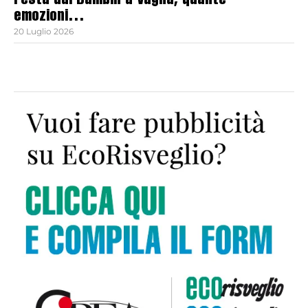
Festa dul Bambin a Vagna, quante
emozioni…
20 Luglio 2026