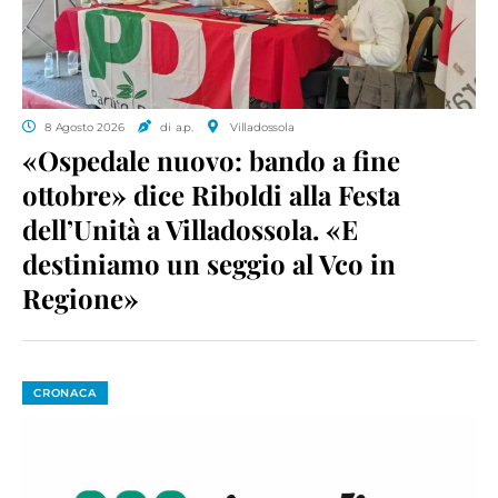
8 Agosto 2026
di a.p.
Villadossola
«Ospedale nuovo: bando a fine
ottobre» dice Riboldi alla Festa
dell’Unità a Villadossola. «E
destiniamo un seggio al Vco in
Regione»
CRONACA