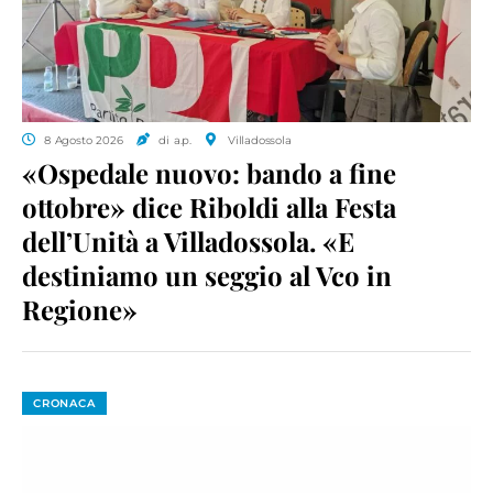
8 Agosto 2026
di a.p.
Villadossola
«Ospedale nuovo: bando a fine
ottobre» dice Riboldi alla Festa
dell’Unità a Villadossola. «E
destiniamo un seggio al Vco in
Regione»
CRONACA