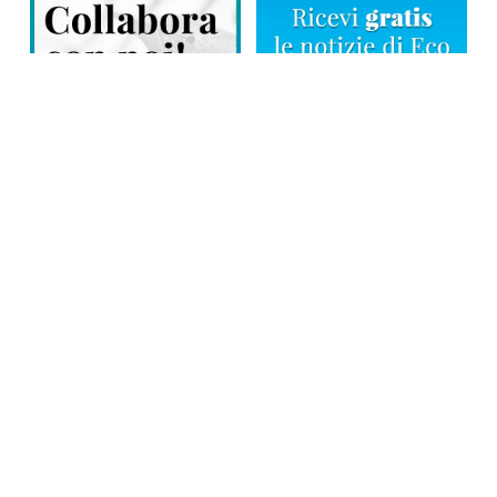
Direttore responsabile: Tiziana Amodei
Copyright © 2026, Editoriale Eco Risveglio srl a socio unico – Partita
Iva: 00476010038
iscrizione della testata al Trib. di Verbania n. 317 del 29.03.2002 –
iscrizione ROC n. 1665
La testata usufruisce dei contributi diretti dell’editoria D.Lgs 70/2017
e dei contributi L.R. n. 18 del 25/06/2008 e dei contributi D.P.C.M
17/04/2025 art. 4
Privacy Policy
–
Cookies Policy
–
Credits