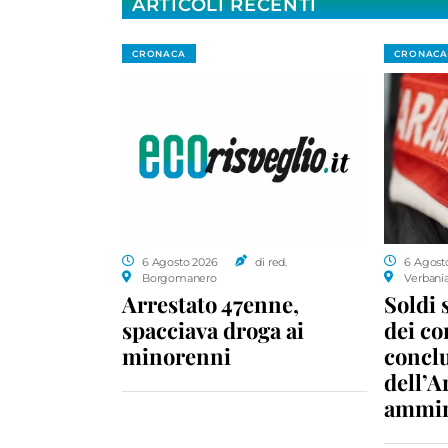
ARTICOLI RECENTI
CRONACA
CRONACA
6 Agosto 2026
di red.
6 Agost
Borgomanero
Verbani
Arrestato 47enne,
Soldi 
spacciava droga ai
dei c
minorenni
conclu
dell’A
ammin