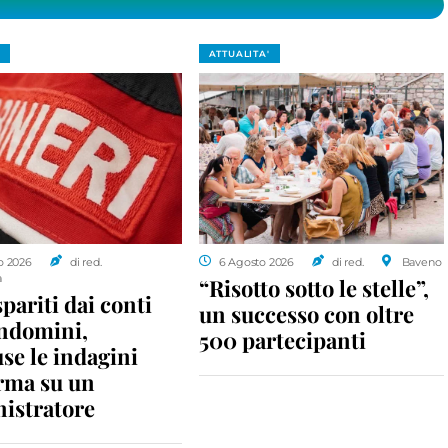
ATTUALITA'
o 2026
di red.
6 Agosto 2026
di red.
Baveno
a
“Risotto sotto le stelle”,
spariti dai conti
un successo con oltre
ondomini,
500 partecipanti
se le indagini
rma su un
istratore