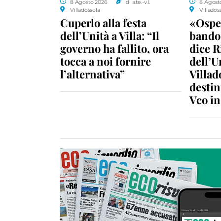
8 Agosto 2026
di a.te.-v.l.
8 Agost
Villadossola
Villados
Cuperlo alla festa
«Ospe
dell’Unità a Villa: “Il
bando 
governo ha fallito, ora
dice R
tocca a noi fornire
dell’U
l’alternativa”
Villad
destin
Vco i