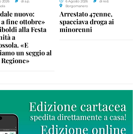
o 2026
di a.p.
6 Agosto 2026
di red.
sola
Borgomanero
dale nuovo:
Arrestato 47enne,
a fine ottobre»
spacciava droga ai
iboldi alla Festa
minorenni
nità a
ossola. «E
iamo un seggio al
n Regione»