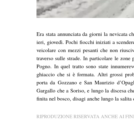
Era stata annunciata da giorni la nevicata c
ieri, giovedì. Pochi fiocchi iniziati a scende
veicolare con mezzi pesanti che non riusci
traverso sulle strade. In particolare le zone 
Pogno. In quel tratto sono state innumerevo
ghiaccio che si è formata. Altri grossi pro
porta da Gozzano e San Maurizio d’Opagli
Gargallo che a Soriso, e lungo la discesa c
finita nel bosco, disagi anche lungo la salit
RIPRODUZIONE RISERVATA ANCHE AI FINI