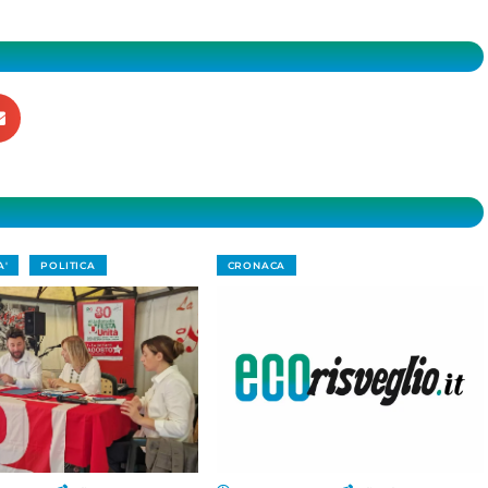
A'
POLITICA
CRONACA