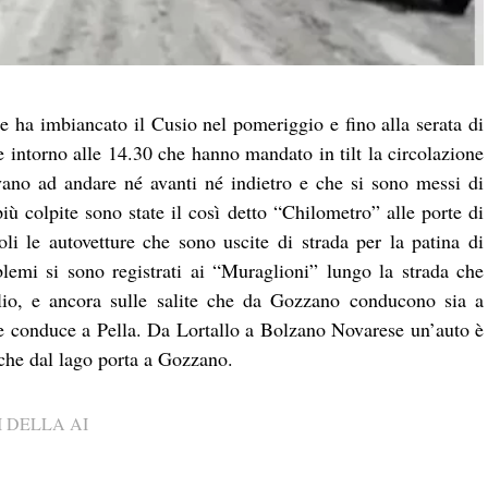
he ha imbiancato il Cusio nel pomeriggio e fino alla serata di
re intorno alle 14.30 che hanno mandato in tilt la circolazione
vano ad andare né avanti né indietro e che si sono messi di
più colpite sono state il così detto “Chilometro” alle porte di
li le autovetture che sono uscite di strada per la patina di
blemi si sono registrati ai “Muraglioni” lungo la strada che
o, e ancora sulle salite che da Gozzano conducono sia a
he conduce a Pella. Da Lortallo a Bolzano Novarese un’auto è
a che dal lago porta a Gozzano.
 DELLA AI