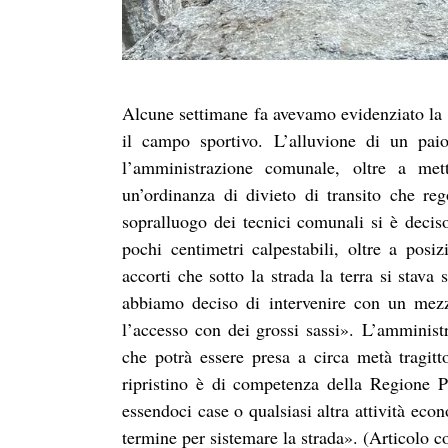
Alcune settimane fa avevamo evidenziato la p
il campo sportivo. L’alluvione di un pai
l’amministrazione comunale, oltre a met
un’ordinanza di divieto di transito che r
sopralluogo dei tecnici comunali si è deciso
pochi centimetri calpestabili, oltre a posi
accorti che sotto la strada la terra si stav
abbiamo deciso di intervenire con un mezz
l’accesso con dei grossi sassi». L’amminist
che potrà essere presa a circa metà tragitto
ripristino è di competenza della Regione 
essendoci case o qualsiasi altra attività eco
termine per sistemare la strada». (Articolo 