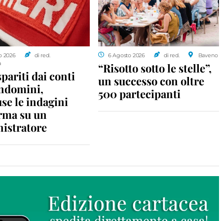
o 2026
di red.
6 Agosto 2026
di red.
Baveno
a
“Risotto sotto le stelle”,
spariti dai conti
un successo con oltre
ondomini,
500 partecipanti
se le indagini
rma su un
istratore