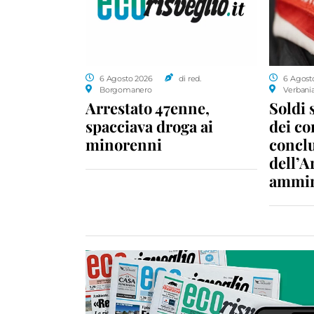
6 Agosto 2026
di red.
6 Agost
Borgomanero
Verbani
Arrestato 47enne,
Soldi 
spacciava droga ai
dei c
minorenni
conclu
dell’A
ammin