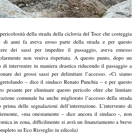
ericolosità della strada della ciclovia del Toce che costeggia
o di anni fa aveva eroso parte della strada e per questo
tere dei sassi per impedire il passaggio, aveva emesso
egolarmente non veniva rispettata. A questo punto, dopo un
 di intervenire in maniera drastica riducendo il passaggio a
zionare dei grossi sassi per delimitare l’accesso. «Ci siamo
a sgretolando – dice il sindaco Renato Punchia – e per questo
o pesante per eliminare questo pericolo oltre che limitare
razione comunale ha anche migliorato l’accesso della strada
 prima delle segnalazioni dell’interruzione. L’intervento di
Piemonte, «ma onestamente – dice ancora il sindaco -, non
nomica in zona, difficilmente si avrà un finanziamento a breve
completo su Eco Risveglio in edicola)