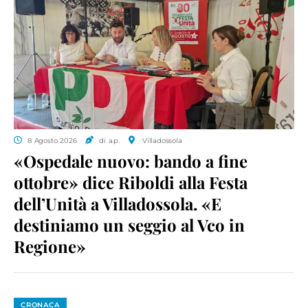
8 Agosto 2026
di a.p.
Villadossola
«Ospedale nuovo: bando a fine
ottobre» dice Riboldi alla Festa
dell’Unità a Villadossola. «E
destiniamo un seggio al Vco in
Regione»
CRONACA