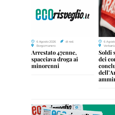
6 Agosto 2026
di red.
6 Agost
Borgomanero
Verbani
Arrestato 47enne,
Soldi 
spacciava droga ai
dei c
minorenni
conclu
dell’A
ammin