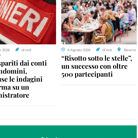
o 2026
di red.
6 Agosto 2026
di red.
Baveno
a
“Risotto sotto le stelle”,
spariti dai conti
un successo con oltre
ondomini,
500 partecipanti
se le indagini
rma su un
istratore