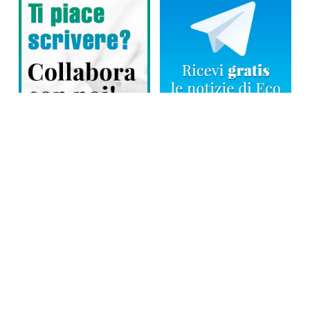
Direttore responsabile: Tiziana Amodei
Copyright © 2026, Editoriale Eco Risveglio srl a socio unico – Partita
Iva: 00476010038
iscrizione della testata al Trib. di Verbania n. 317 del 29.03.2002 –