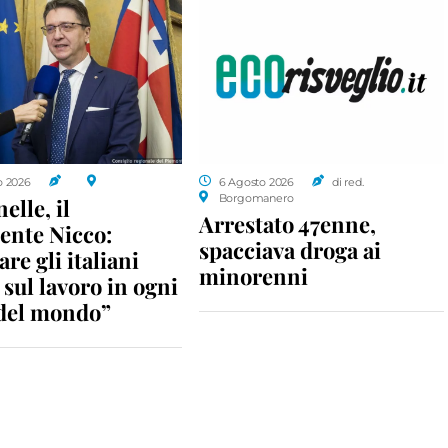
o 2026
6 Agosto 2026
di red.
Borgomanero
elle, il
Arrestato 47enne,
ente Nicco:
spacciava droga ai
re gli italiani
minorenni
 sul lavoro in ogni
 del mondo”