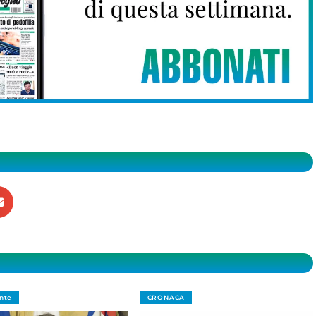
nte
CRONACA