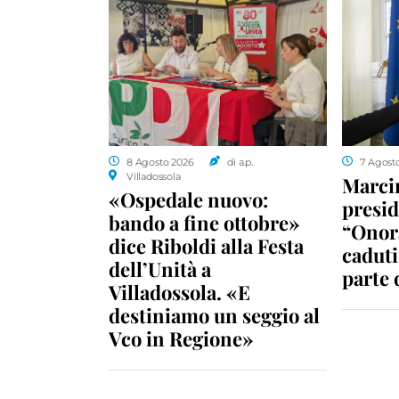
8 Agosto 2026
di a.p.
7 Agost
Villadossola
Marcin
«Ospedale nuovo:
presid
bando a fine ottobre»
“Onora
dice Riboldi alla Festa
caduti
dell’Unità a
parte
Villadossola. «E
destiniamo un seggio al
Vco in Regione»