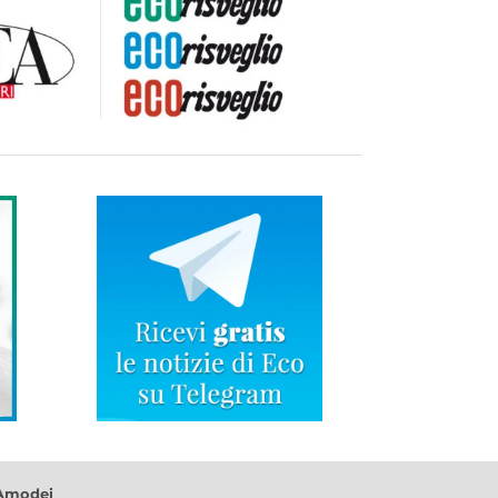
 Amodei