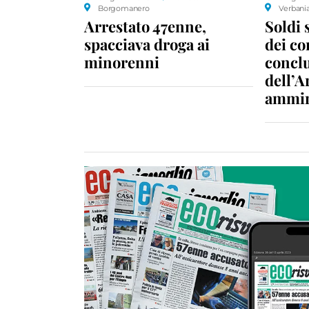
Borgomanero
Verbani
Arrestato 47enne,
Soldi 
spacciava droga ai
dei c
minorenni
conclu
dell’A
ammin