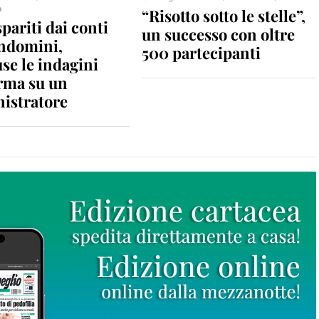
a
“Risotto sotto le stelle”,
spariti dai conti
un successo con oltre
ondomini,
500 partecipanti
se le indagini
rma su un
istratore