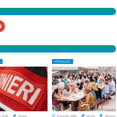
ATTUALITA'
o 2026
di red.
6 Agosto 2026
di red.
Baveno