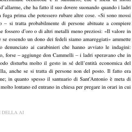
 d’allarme, che ha fatto il suo dovere suonando quando i ladri
n fuga prima che potessero rubare altre cose. «Si sono mossi
o – si tratta probabilmente di persone abituate a compiere
ne fossero d’oro o di altri metalli meno preziosi: «Il valore in
e se essendo un dono dei fedeli siamo amareggiati» ammette
to denunciato ai carabinieri che hanno avviato le indagini:
lo, forse – aggiunge don Cammelli – i ladri speravano che in
do disturba molto il gesto in sé dell’entità economica del
lla, anche se si tratta di persone non del posto. Il fatto era
rme; in quanto spesso il santuario di Sant’Antonio è meta di
 molto lontano ed entrano in chiesa per pregare in orari in cui
 DELLA AI