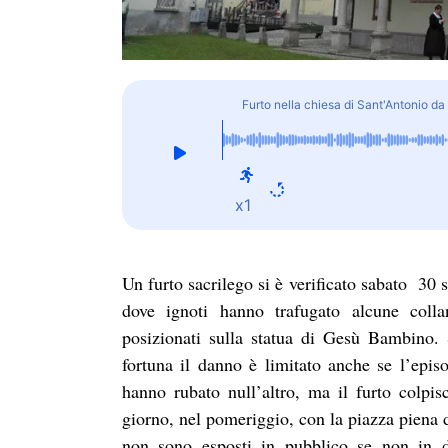
Furto nella chiesa di Sant'Antonio d
x1
Un furto sacrilego si è verificato sabato 30
dove ignoti hanno trafugato alcune coll
posizionati sulla statua di Gesù Bambino.
fortuna il danno è limitato anche se l’epis
hanno rubato null’altro, ma il furto colpis
giorno, nel pomeriggio, con la piazza piena di
non sono esposti in pubblico se non in d