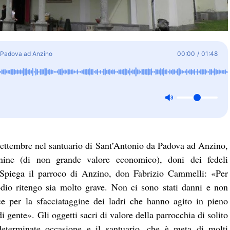
a Padova ad Anzino
00:00
/
01:48
 settembre nel santuario di Sant’Antonio da Padova ad Anzino,
anine (di non grande valore economico), doni dei fedeli
 Spiega il parroco di Anzino, don Fabrizio Cammelli: «Per
odio ritengo sia molto grave. Non ci sono stati danni e non
ce per la sfacciataggine dei ladri che hanno agito in pieno
 gente». Gli oggetti sacri di valore della parrocchia di solito
eterminate occasione e il santuario, che è meta di molti