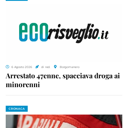
6 Agosto 2026
di red.
Borgomanero
Arrestato 47enne, spacciava droga ai
minorenni
CRONACA