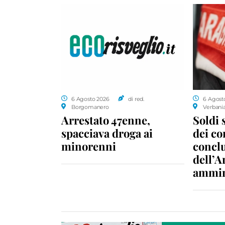
6 Agosto 2026
di red.
6 Agost
Borgomanero
Verbani
Arrestato 47enne,
Soldi 
spacciava droga ai
dei c
minorenni
conclu
dell’A
ammin