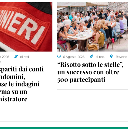
o 2026
di red.
6 Agosto 2026
di red.
Baveno
a
“Risotto sotto le stelle”,
spariti dai conti
un successo con oltre
ondomini,
500 partecipanti
se le indagini
rma su un
istratore