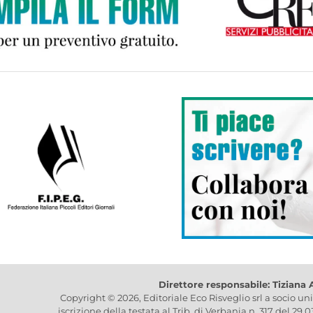
Direttore responsabile: Tiziana
Copyright © 2026, Editoriale Eco Risveglio srl a socio un
iscrizione della testata al Trib. di Verbania n. 317 del 29.