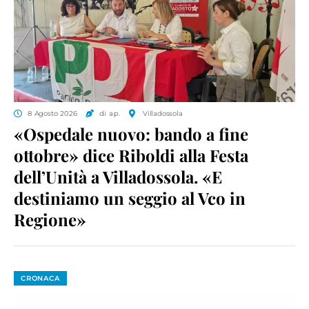
8 Agosto 2026
di a.p.
Villadossola
«Ospedale nuovo: bando a fine
ottobre» dice Riboldi alla Festa
dell’Unità a Villadossola. «E
destiniamo un seggio al Vco in
Regione»
CRONACA