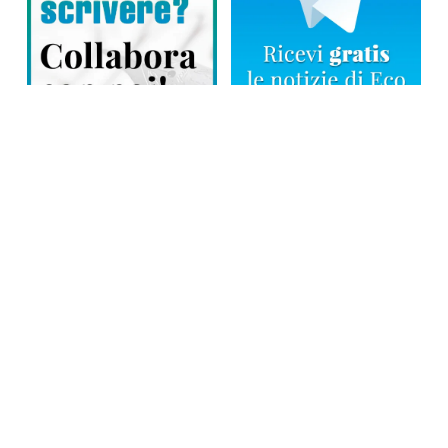
Direttore responsabile: Tiziana Amodei
Copyright © 2026, Editoriale Eco Risveglio srl a socio unico – Partita
Iva: 00476010038
iscrizione della testata al Trib. di Verbania n. 317 del 29.03.2002 –
iscrizione ROC n. 1665
La testata usufruisce dei contributi diretti dell’editoria D.Lgs 70/2017