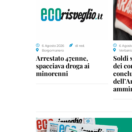
6 Agosto 2026
di red.
6 Agost
Borgomanero
Verbani
Arrestato 47enne,
Soldi 
spacciava droga ai
dei c
minorenni
conclu
dell’A
ammin