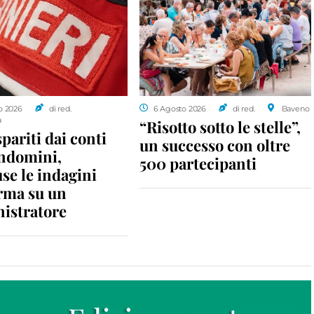
o 2026
di red.
6 Agosto 2026
di red.
Baveno
a
“Risotto sotto le stelle”,
spariti dai conti
un successo con oltre
ondomini,
500 partecipanti
se le indagini
rma su un
istratore