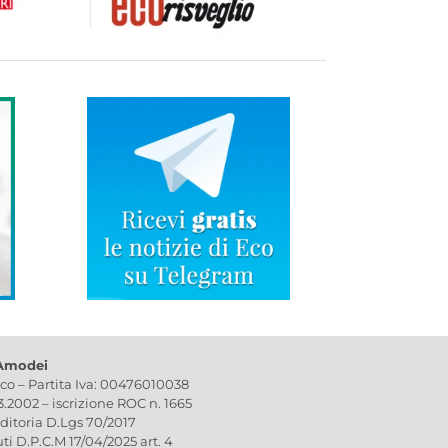
 Amodei
ico – Partita Iva: 00476010038
03.2002 – iscrizione ROC n. 1665
editoria D.Lgs 70/2017
uti D.P.C.M 17/04/2025 art. 4