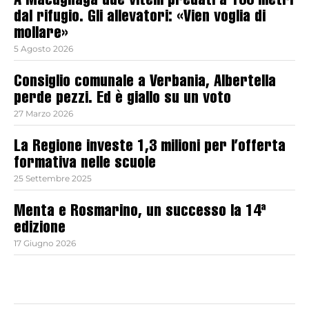
A Macugnaga due vitelli predati a 100 metri
dal rifugio. Gli allevatori: «Vien voglia di
mollare»
5 Agosto 2026
Consiglio comunale a Verbania, Albertella
perde pezzi. Ed è giallo su un voto
27 Marzo 2026
La Regione investe 1,3 milioni per l’offerta
formativa nelle scuole
25 Settembre 2025
Menta e Rosmarino, un successo la 14ª
edizione
17 Giugno 2026