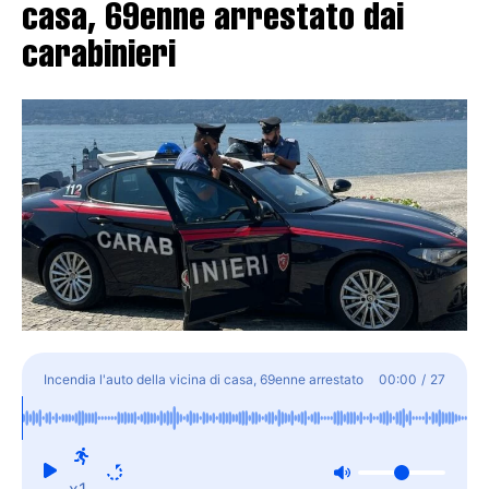
casa, 69enne arrestato dai
carabinieri
Incendia l'auto della vicina di casa, 69enne arrestato
00:00
/
27
dai carabinieri
x1