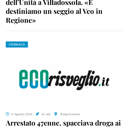
dell’Unità a Villadossola. «E
destiniamo un seggio al Vco in
Regione»
CRONACA
6 Agosto 2026
di red.
Borgomanero
Arrestato 47enne, spacciava droga ai