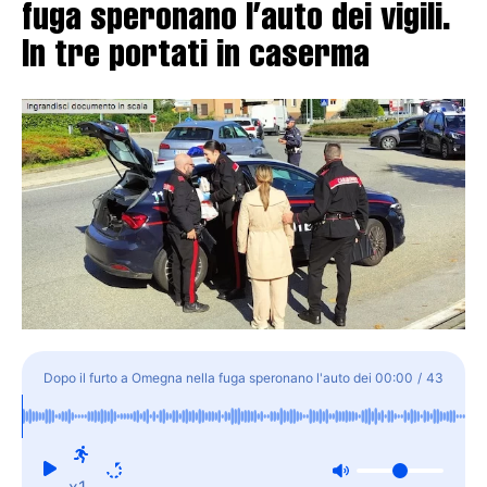
fuga speronano l’auto dei vigili.
In tre portati in caserma
Dopo il furto a Omegna nella fuga speronano l'auto dei
00:00
/
43
vigili. In tre portati in caserma
x1