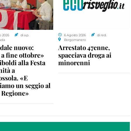
o 2026
di a.p.
6 Agosto 2026
di red.
sola
Borgomanero
dale nuovo:
Arrestato 47enne,
a fine ottobre»
spacciava droga ai
iboldi alla Festa
minorenni
nità a
ossola. «E
iamo un seggio al
n Regione»