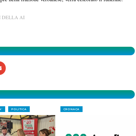
 DELLA AI
A'
POLITICA
CRONACA