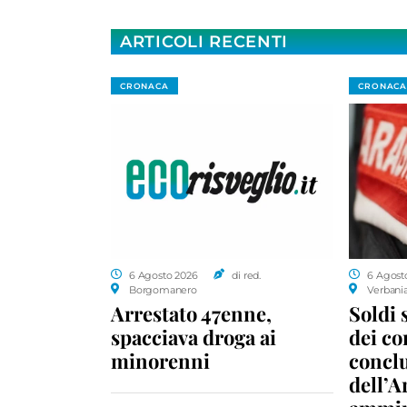
ARTICOLI RECENTI
CRONACA
CRONACA
6 Agosto 2026
di red.
6 Agost
Borgomanero
Verbani
Arrestato 47enne,
Soldi 
spacciava droga ai
dei c
minorenni
conclu
dell’A