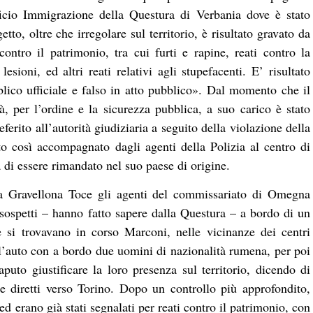
icio Immigrazione della Questura di Verbania dove è stato
getto, oltre che irregolare sul territorio, è risultato gravato da
 contro il patrimonio, tra cui furti e rapine, reati contro la
esioni, ed altri reati relativi agli stupefacenti. E’ risultato
lico ufficiale e falso in atto pubblico». Dal momento che il
à, per l’ordine e la sicurezza pubblica, a suo carico è stato
erito all’autorità giudiziaria a seguito della violazione della
o così accompagnato dagli agenti della Polizia al centro di
a di essere rimandato nel suo paese di origine.
, a Gravellona Toce gli agenti del commissariato di Omegna
sospetti – hanno fatto sapere dalla Questura – a bordo di un
e si trovavano in corso Marconi, nelle vicinanze dei centri
l’auto con a bordo due uomini di nazionalità rumena, per poi
aputo giustificare la loro presenza sul territorio, dicendo di
e diretti verso Torino. Dopo un controllo più approfondito,
 ed erano già stati segnalati per reati contro il patrimonio, con