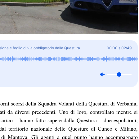
ulsione e foglio di via obbligatorio dalla Questura
00:00
/
02:49
giorni scorsi della Squadra Volanti della Questura di Verbania,
avati da diversi precedenti. Uno di loro, controllato mentre si
 carico – hanno fatto sapere dalla Questura – due espulsioni,
dal territorio nazionale delle Questure di Cuneo e Milano,
e di Mantova. Gli agenti a quel punto hanno accompagnato