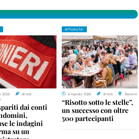
ATTUALITA'
o 2026
di red.
6 Agosto 2026
di red.
Baveno
a
“Risotto sotto le stelle”,
spariti dai conti
un successo con oltre
ondomini,
500 partecipanti
se le indagini
rma su un