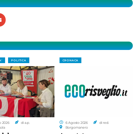
A'
POLITICA
CRONACA
o 2026
di a.p.
6 Agosto 2026
di red.
sola
Borgomanero