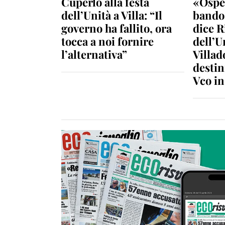
Cuperlo alla festa
«Ospe
dell’Unità a Villa: “Il
bando 
governo ha fallito, ora
dice R
tocca a noi fornire
dell’U
l’alternativa”
Villad
destin
Vco i