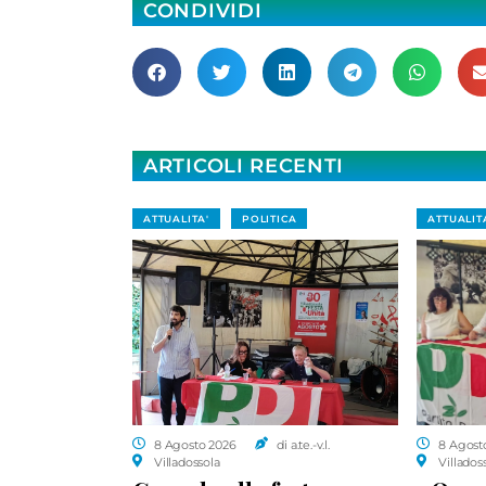
CONDIVIDI
ARTICOLI RECENTI
ATTUALITA'
POLITICA
ATTUALIT
8 Agosto 2026
di a.te.-v.l.
8 Agost
Villadossola
Villados