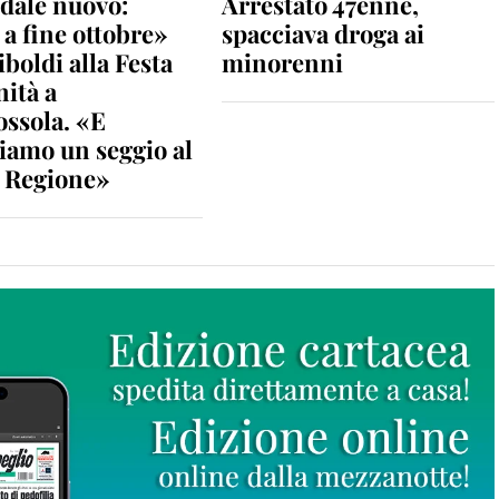
dale nuovo:
Arrestato 47enne,
a fine ottobre»
spacciava droga ai
iboldi alla Festa
minorenni
nità a
ossola. «E
iamo un seggio al
n Regione»