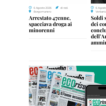
6 Agosto 2026
di red.
6 Agost
Borgomanero
Verbani
Arrestato 47enne,
Soldi 
spacciava droga ai
dei c
minorenni
conclu
dell’A
ammin