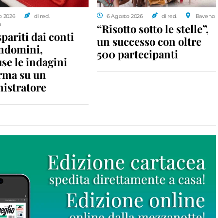
o 2026
di red.
6 Agosto 2026
di red.
Baveno
a
“Risotto sotto le stelle”,
spariti dai conti
un successo con oltre
ondomini,
500 partecipanti
se le indagini
rma su un
istratore