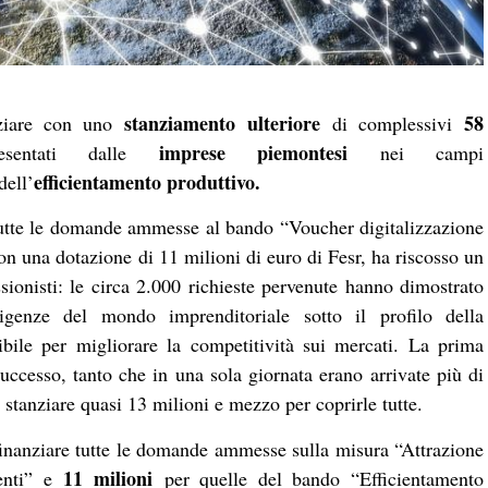
stanziamento ulteriore
58
nziare con uno
di complessivi
imprese piemontesi
entati dalle
nei campi
efficientamento produttivo.
dell’
tutte le domande ammesse al bando “Voucher digitalizzazione
on una dotazione di 11 milioni di euro di Fesr, ha riscosso un
ssionisti: le circa 2.000 richieste pervenute hanno dimostrato
igenze del mondo imprenditoriale sotto il profilo della
ibile per migliorare la competitività sui mercati. La prima
uccesso, tanto che in una sola giornata erano arrivate più di
stanziare quasi 13 milioni e mezzo per coprirle tutte.
finanziare tutte le domande ammesse sulla misura “Attrazione
11 milioni
menti” e
per quelle del bando “Efficientamento