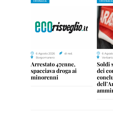
CRONACA
CRONACA
6 Agosto 2026
di red.
6 Agost
Borgomanero
Verbani
Arrestato 47enne,
Soldi 
spacciava droga ai
dei c
minorenni
conclu
dell’A
ammin