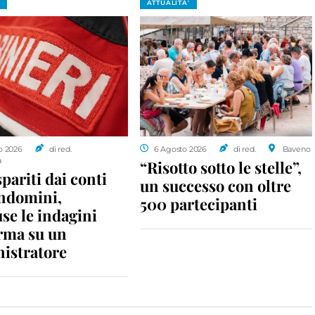
ATTUALITA'
o 2026
di red.
6 Agosto 2026
di red.
Baveno
a
“Risotto sotto le stelle”,
spariti dai conti
un successo con oltre
ondomini,
500 partecipanti
se le indagini
rma su un
istratore