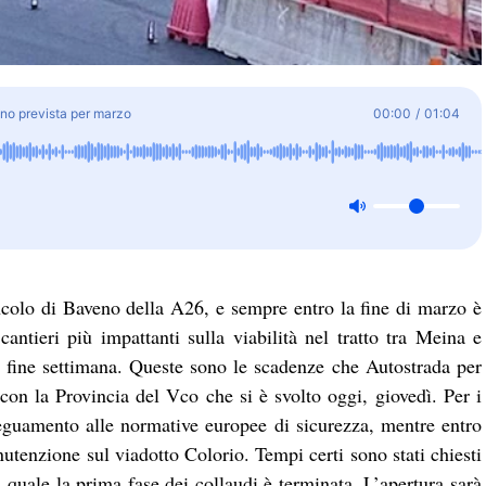
eno prevista per marzo
00:00
/
01:04
ncolo di Baveno della A26, e sempre entro la fine di marzo è
tieri più impattanti sulla viabilità nel tratto tra Meina e
 fine settimana. Queste sono le scadenze che Autostrada per
 con la Provincia del Vco che si è svolto oggi, giovedì. Per i
deguamento alle normative europee di sicurezza, mentre entro
nutenzione sul viadotto Colorio. Tempi certi sono stati chiesti
 quale la prima fase dei collaudi è terminata. L’apertura sarà