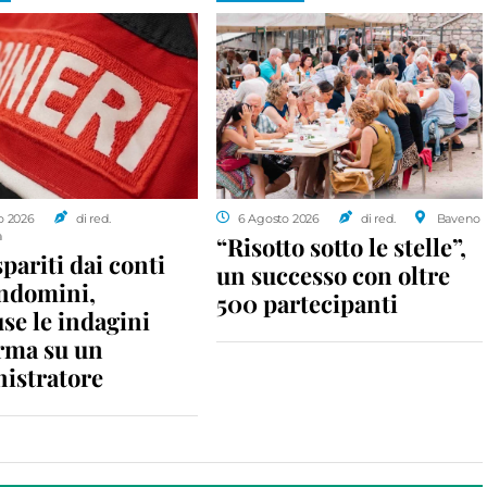
o 2026
di red.
6 Agosto 2026
di red.
Baveno
a
“Risotto sotto le stelle”,
spariti dai conti
un successo con oltre
ondomini,
500 partecipanti
se le indagini
rma su un
istratore