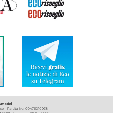
 Amodei
ico – Partita Iva: 00476010038