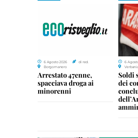
6 Agosto 2026
di red.
6 Agost
Borgomanero
Verbani
Arrestato 47enne,
Soldi 
spacciava droga ai
dei c
minorenni
conclu
dell’A
ammin