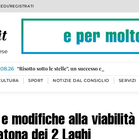
EDI/REGISTRATI
Omegna in lacrime per la morte di Ilaria Cagnoli, ave
Ha ripreso vigore l’incendio divampato a Calasca Cast
Tratti in salvo i cinque torrentisti in valle Bognanco
“Risotto sotto le stelle”, un successo con oltre 500 par
Truffatori chiedono soldi per conto dei Sevizi sociali
100 ubriachi al volante da inizio anno
.08.26
CULTURA
SPORT
NOTIZIE DAL CONSIGLIO
SERVIZI
e modifiche alla viabilità
tona dei 2 Laghi