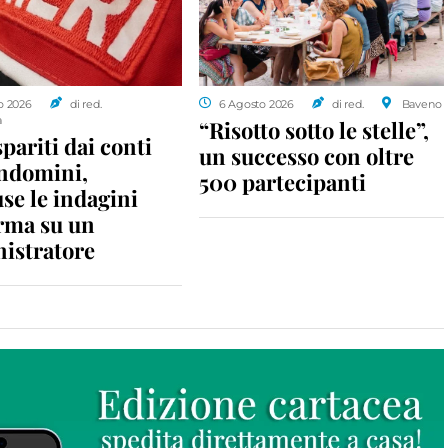
o 2026
di red.
6 Agosto 2026
di red.
Baveno
a
“Risotto sotto le stelle”,
spariti dai conti
un successo con oltre
ondomini,
500 partecipanti
se le indagini
rma su un
istratore