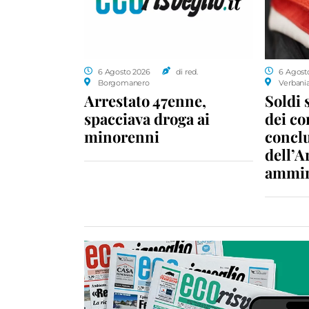
6 Agosto 2026
di red.
6 Agost
Borgomanero
Verbani
Arrestato 47enne,
Soldi 
spacciava droga ai
dei c
minorenni
conclu
dell’A
ammin