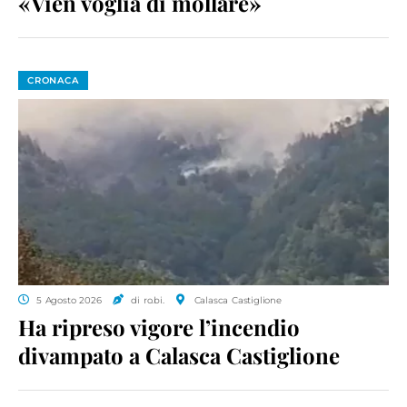
«Vien voglia di mollare»
CRONACA
5 Agosto 2026
di ro.bi.
Calasca Castiglione
Ha ripreso vigore l’incendio
divampato a Calasca Castiglione