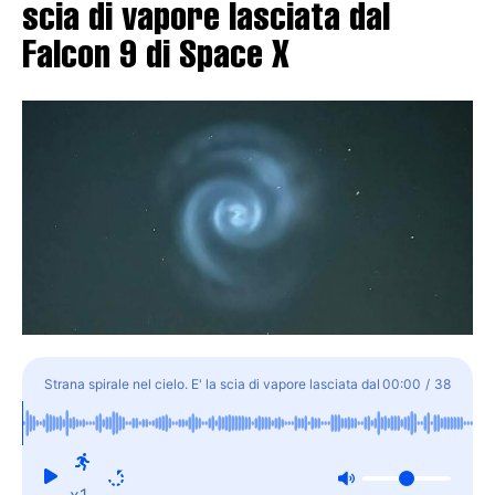
scia di vapore lasciata dal
Falcon 9 di Space X
Strana spirale nel cielo. E' la scia di vapore lasciata dal
00:00
/
38
Falcon 9 di Space X
x1