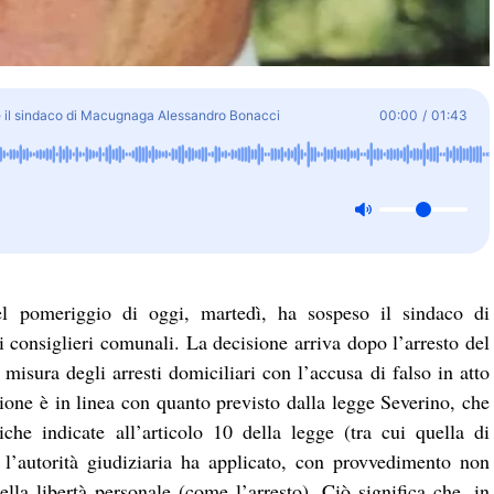
de il sindaco di Macugnaga Alessandro Bonacci
00:00
/
01:43
l pomeriggio di oggi, martedì, ha sospeso il sindaco di
i consiglieri comunali. La decisione arriva dopo l’arresto del
misura degli arresti domiciliari con l’accusa di falso in atto
sione è in linea con quanto previsto dalla legge Severino, che
iche indicate all’articolo 10 della legge (tra cui quella di
 l’autorità giudiziaria ha applicato, con provvedimento non
della libertà personale (come l’arresto). Ciò significa che, in