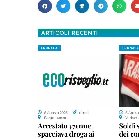
ARTICOLI RECENTI
CRONACA
CRONACA
6 Agosto 2026
di red.
6 Agost
Borgomanero
Verbani
Arrestato 47enne,
Soldi 
spacciava droga ai
dei c