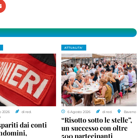
ATTUALITA'
o 2026
di red.
6 Agosto 2026
di red.
Baveno
a
“Risotto sotto le stelle”,
spariti dai conti
un successo con oltre
ondomini,
500 partecipanti