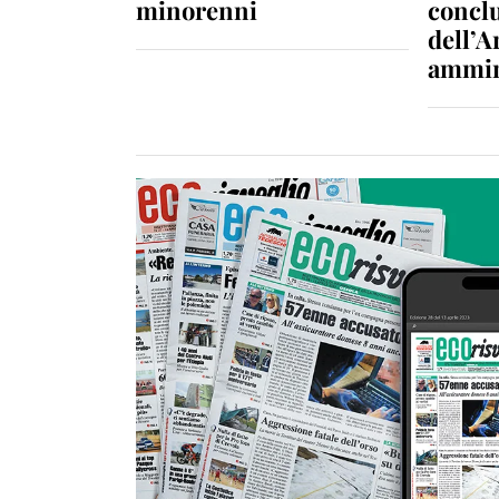
minorenni
conclu
dell’A
ammin