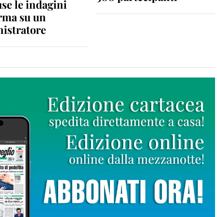
se le indagini
rma su un
istratore