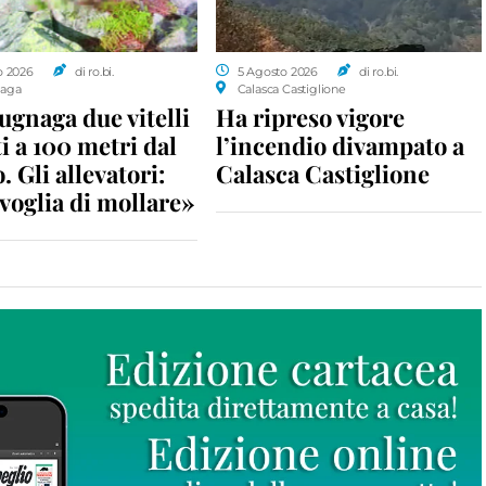
o 2026
di ro.bi.
5 Agosto 2026
di ro.bi.
aga
Calasca Castiglione
gnaga due vitelli
Ha ripreso vigore
i a 100 metri dal
l’incendio divampato a
. Gli allevatori:
Calasca Castiglione
voglia di mollare»