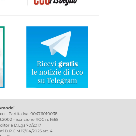
 Amodei
ico – Partita Iva: 00476010038
03.2002 – iscrizione ROC n. 1665
editoria D.Lgs 70/2017
uti D.P.C.M 17/04/2025 art. 4