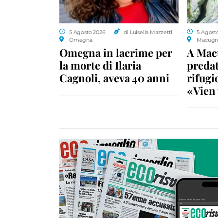
5 Agosto 2026
di Luisella Mazzetti
5 Agost
Omegna
Macugn
Omegna in lacrime per
A Macu
la morte di Ilaria
predat
Cagnoli, aveva 40 anni
rifugio
«Vien 