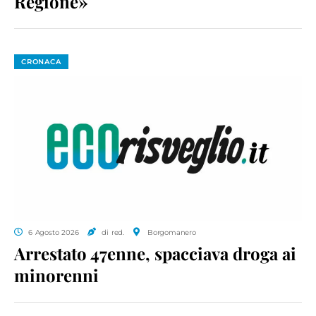
Regione»
CRONACA
6 Agosto 2026
di red.
Borgomanero
Arrestato 47enne, spacciava droga ai
minorenni