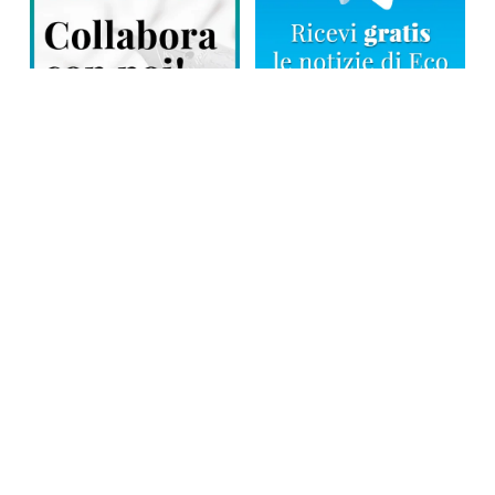
Direttore responsabile: Tiziana Amodei
Copyright © 2026, Editoriale Eco Risveglio srl a socio unico – Partita
Iva: 00476010038
iscrizione della testata al Trib. di Verbania n. 317 del 29.03.2002 –
iscrizione ROC n. 1665
La testata usufruisce dei contributi diretti dell’editoria D.Lgs 70/2017
e dei contributi L.R. n. 18 del 25/06/2008 e dei contributi D.P.C.M
17/04/2025 art. 4