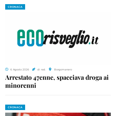
CRONACA
6 Agosto 2026
di red.
Borgomanero
Arrestato 47enne, spacciava droga ai
minorenni
CRONACA