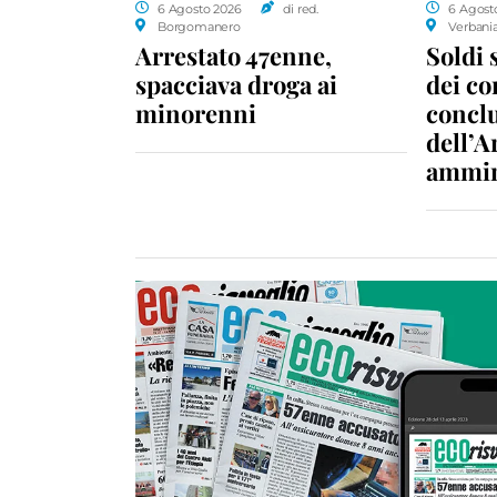
6 Agosto 2026
di red.
6 Agost
Borgomanero
Verbani
Arrestato 47enne,
Soldi 
spacciava droga ai
dei c
minorenni
conclu
dell’A
ammin