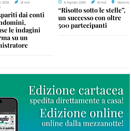
o 2026
di red.
6 Agosto 2026
di red.
Baveno
a
“Risotto sotto le stelle”,
spariti dai conti
un successo con oltre
ondomini,
500 partecipanti
se le indagini
rma su un
istratore