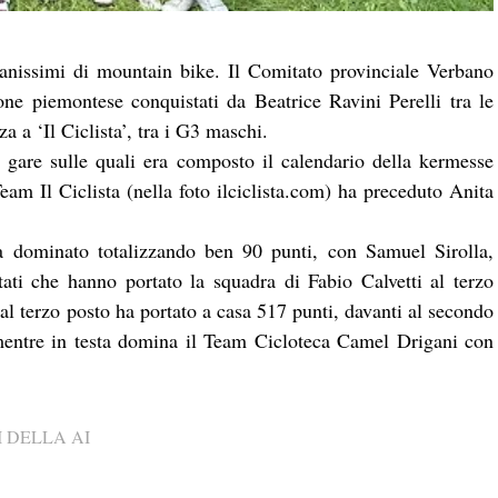
anissimi di mountain bike. Il Comitato provinciale Verbano
ne piemontese conquistati da Beatrice Ravini Perelli tra le
 a ‘Il Ciclista’, tra i G3 maschi.
o gare sulle quali era composto il calendario della kermesse
Team Il Ciclista (nella foto ilciclista.com) ha preceduto Anita
 dominato totalizzando ben 90 punti, con Samuel Sirolla,
tati che hanno portato la squadra di Fabio Calvetti al terzo
a’ al terzo posto ha portato a casa 517 punti, davanti al secondo
mentre in testa domina il Team Cicloteca Camel Drigani con
 DELLA AI