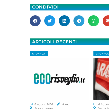
CONDIVIDI
ARTICOLI RECENTI
CRONACA
CRONACA
6 Agosto 2026
di red.
6 Agost
Borgomanero
Verbani