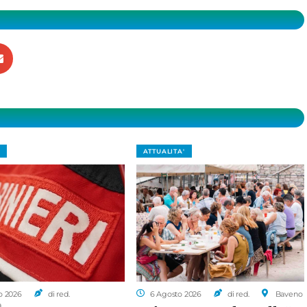
ATTUALITA'
o 2026
di red.
6 Agosto 2026
di red.
Baveno
a