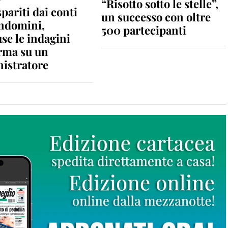
“Risotto sotto le stelle”,
spariti dai conti
un successo con oltre
ondomini,
500 partecipanti
se le indagini
rma su un
istratore