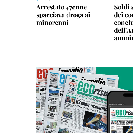
Arrestato 47enne,
Soldi 
spacciava droga ai
dei c
minorenni
conclu
dell’A
ammin