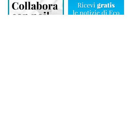
Direttore responsabile: Tiziana Amodei
Copyright © 2026, Editoriale Eco Risveglio srl a socio unico – Partita
Iva: 00476010038
iscrizione della testata al Trib. di Verbania n. 317 del 29.03.2002 –
iscrizione ROC n. 1665
La testata usufruisce dei contributi diretti dell’editoria D.Lgs 70/2017
e dei contributi L.R. n. 18 del 25/06/2008 e dei contributi D.P.C.M
17/04/2025 art. 4