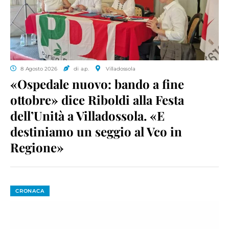
8 Agosto 2026
di a.p.
Villadossola
«Ospedale nuovo: bando a fine
ottobre» dice Riboldi alla Festa
dell’Unità a Villadossola. «E
destiniamo un seggio al Vco in
Regione»
CRONACA