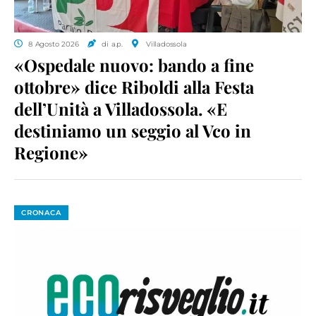
8 Agosto 2026
di a.p.
Villadossola
«Ospedale nuovo: bando a fine
ottobre» dice Riboldi alla Festa
dell’Unità a Villadossola. «E
destiniamo un seggio al Vco in
Regione»
CRONACA