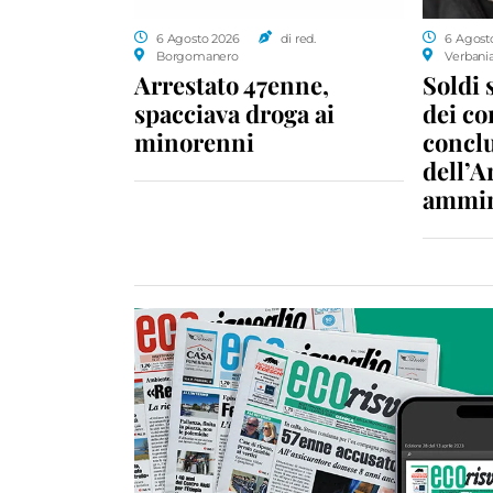
6 Agosto 2026
di red.
6 Agost
Borgomanero
Verbani
Arrestato 47enne,
Soldi 
spacciava droga ai
dei c
minorenni
conclu
dell’A
ammin