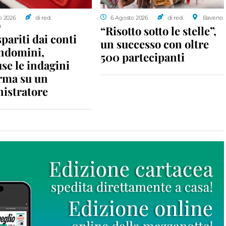
o 2026
di red.
6 Agosto 2026
di red.
Baveno
a
“Risotto sotto le stelle”,
spariti dai conti
un successo con oltre
ondomini,
500 partecipanti
se le indagini
rma su un
istratore