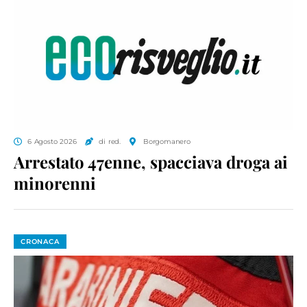
6 Agosto 2026
di red.
Borgomanero
Arrestato 47enne, spacciava droga ai
minorenni
CRONACA