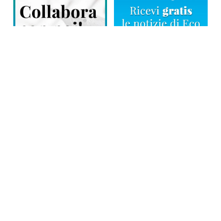
Direttore responsabile: Tiziana Amodei
Copyright © 2026, Editoriale Eco Risveglio srl a socio unico – Partita
Iva: 00476010038
iscrizione della testata al Trib. di Verbania n. 317 del 29.03.2002 –
iscrizione ROC n. 1665
La testata usufruisce dei contributi diretti dell’editoria D.Lgs 70/2017
e dei contributi L.R. n. 18 del 25/06/2008 e dei contributi D.P.C.M
17/04/2025 art. 4