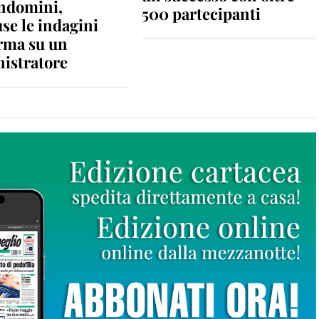
ondomini,
500 partecipanti
se le indagini
rma su un
istratore