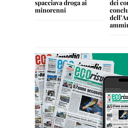
spacciava droga ai
dei c
minorenni
conclu
dell’A
ammin