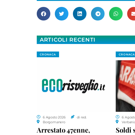
ARTICOLI RECENTI
CRONACA
CRONACA
6 Agosto 2026
di red.
6 Agost
Borgomanero
Verbani
Arrestato 47enne,
Soldi 