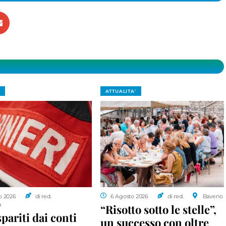
ATTUALITA'
o 2026
di red.
6 Agosto 2026
di red.
Baveno
a
“Risotto sotto le stelle”,
spariti dai conti
un successo con oltre