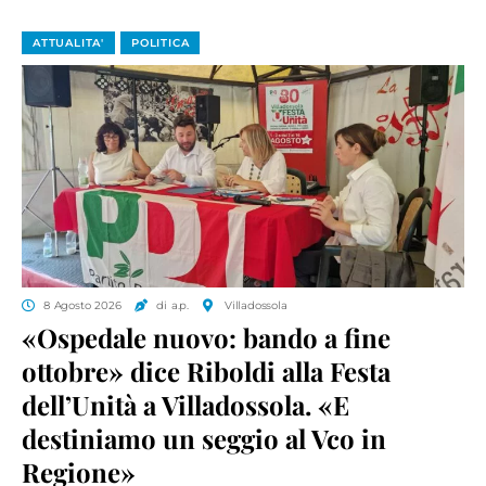
ATTUALITA'
POLITICA
8 Agosto 2026
di a.p.
Villadossola
«Ospedale nuovo: bando a fine
ottobre» dice Riboldi alla Festa
dell’Unità a Villadossola. «E
destiniamo un seggio al Vco in
Regione»