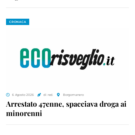
CRONACA
6 Agosto 2026
di red.
Borgomanero
Arrestato 47enne, spacciava droga ai
minorenni