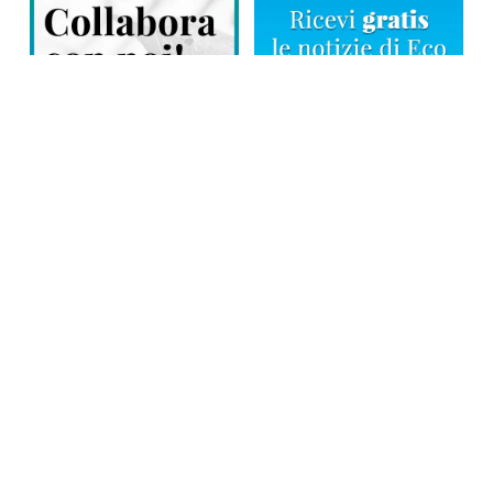
Direttore responsabile: Tiziana Amodei
Copyright © 2026, Editoriale Eco Risveglio srl a socio unico – Partita
Iva: 00476010038
iscrizione della testata al Trib. di Verbania n. 317 del 29.03.2002 –
iscrizione ROC n. 1665
La testata usufruisce dei contributi diretti dell’editoria D.Lgs 70/2017
e dei contributi L.R. n. 18 del 25/06/2008 e dei contributi D.P.C.M
17/04/2025 art. 4