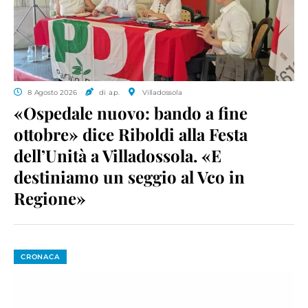
8 Agosto 2026
di a.p.
Villadossola
«Ospedale nuovo: bando a fine
ottobre» dice Riboldi alla Festa
dell’Unità a Villadossola. «E
destiniamo un seggio al Vco in
Regione»
CRONACA