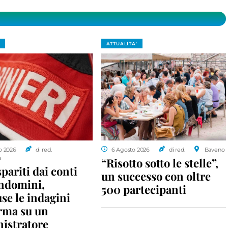
ATTUALITA'
o 2026
di red.
6 Agosto 2026
di red.
Baveno
a
“Risotto sotto le stelle”,
spariti dai conti
un successo con oltre
ondomini,
500 partecipanti
se le indagini
rma su un
istratore