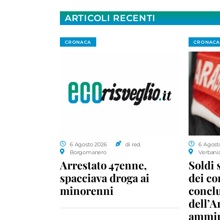
ARTICOLI RECENTI
CRONACA
CRONACA
6 Agosto 2026
di red.
6 Agost
Borgomanero
Verbani
Arrestato 47enne,
Soldi 
spacciava droga ai
dei c
minorenni
conclu
dell’A
ammin