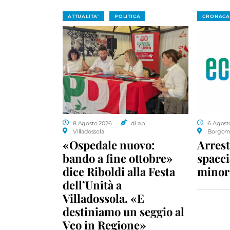
ATTUALITA'
POLITICA
CRONACA
8 Agosto 2026
di a.p.
6 Agost
Villadossola
Borgom
«Ospedale nuovo:
Arrest
bando a fine ottobre»
spacci
dice Riboldi alla Festa
minor
dell’Unità a
Villadossola. «E
destiniamo un seggio al
Vco in Regione»