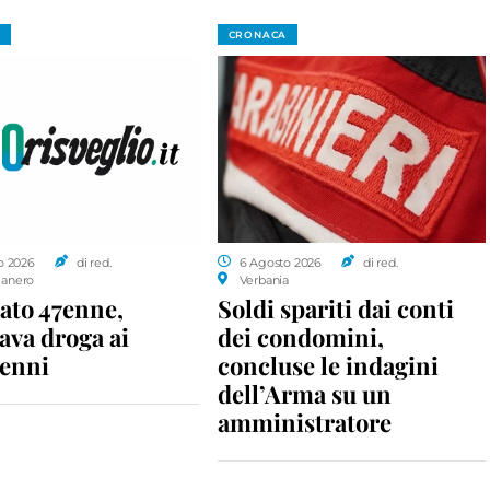
CRONACA
o 2026
di red.
6 Agosto 2026
di red.
anero
Verbania
ato 47enne,
Soldi spariti dai conti
ava droga ai
dei condomini,
enni
concluse le indagini
dell’Arma su un
amministratore