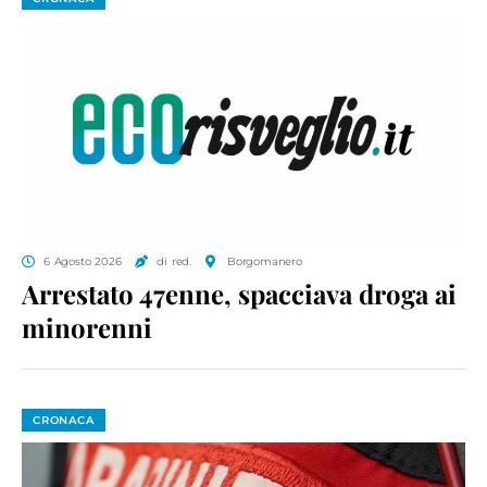
6 Agosto 2026
di red.
Borgomanero
Arrestato 47enne, spacciava droga ai
minorenni
CRONACA