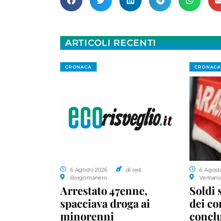
ARTICOLI RECENTI
CRONACA
CRONACA
6 Agosto 2026
di red.
6 Agost
Borgomanero
Verbani
Arrestato 47enne,
Soldi 
spacciava droga ai
dei c
minorenni
conclu