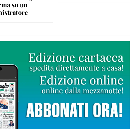
rma su un
istratore