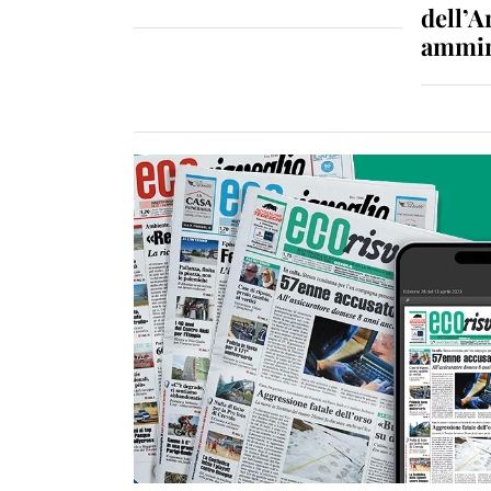
dell’A
ammin