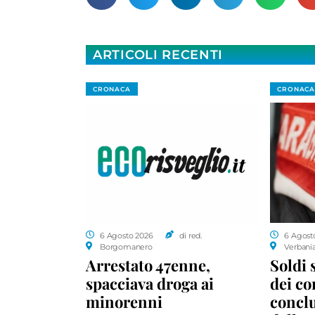
ARTICOLI RECENTI
CRONACA
CRONACA
6 Agosto 2026
di red.
6 Agost
Borgomanero
Verbani
Arrestato 47enne,
Soldi 
spacciava droga ai
dei c
minorenni
conclu