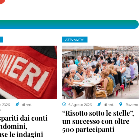
ATTUALITA'
o 2026
di red.
6 Agosto 2026
di red.
Baveno
a
“Risotto sotto le stelle”,
spariti dai conti
un successo con oltre
ondomini,
500 partecipanti
se le indagini