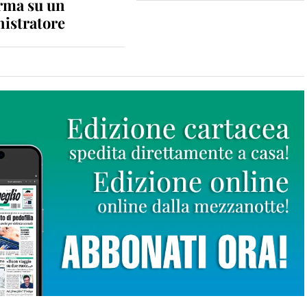
rma su un
istratore