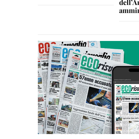
dell’A
ammin