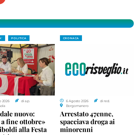
A'
POLITICA
CRONACA
o 2026
di a.p.
6 Agosto 2026
di red.
sola
Borgomanero
dale nuovo:
Arrestato 47enne,
a fine ottobre»
spacciava droga ai
iboldi alla Festa
minorenni