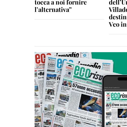
tocca a noi fornire
dell’U
l’alternativa”
Villad
destin
Vco i