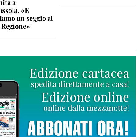
nità a
ossola. «E
iamo un seggio al
n Regione»