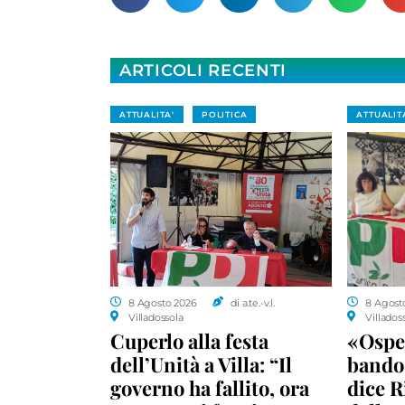
ARTICOLI RECENTI
ATTUALITA'
POLITICA
ATTUALIT
8 Agosto 2026
di a.te.-v.l.
8 Agost
Villadossola
Villados
Cuperlo alla festa
«Ospe
dell’Unità a Villa: “Il
bando 
governo ha fallito, ora
dice R