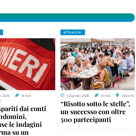
ATTUALITA'
o 2026
di red.
6 Agosto 2026
di red.
Baveno
a
“Risotto sotto le stelle”,
spariti dai conti
un successo con oltre
ondomini,
500 partecipanti
se le indagini
rma su un