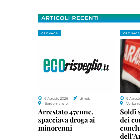
ARTICOLI RECENTI
CRONACA
CRONACA
6 Agosto 2026
di red.
6 Agost
Borgomanero
Verbani
Arrestato 47enne,
Soldi 
spacciava droga ai
dei c
minorenni
conclu
dell’A