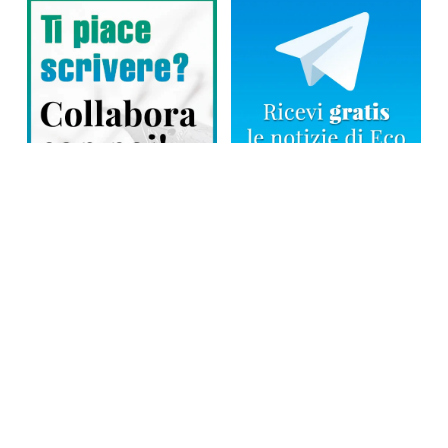
Direttore responsabile: Tiziana Amodei
Copyright © 2026, Editoriale Eco Risveglio srl a socio unico – Partita
Iva: 00476010038